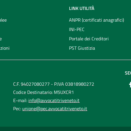
LINK UTILITÀ
lee
ANPR (certificati anagrafici)
INI-PEC
e
Portale dei Creditori
zioni
PST Giustizia
SE
C.F. 94027080277 - P.IVA 03818980272
Codice Destinatario: M5UXCR1
E-mail:
info@avvocatitriveneto.it
Pec:
unione@pec.avvocatitriveneto.it