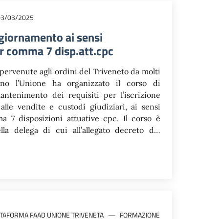
03/03/2025
giornamento ai sensi
er comma 7 disp.att.cpc
pervenute agli ordini del Triveneto da molti
anno l’Unione ha organizzato il corso di
ntenimento dei requisiti per l’iscrizione
 alle vendite e custodi giudiziari, ai sensi
ma 7 disposizioni attuative cpc. Il corso è
lla delega di cui all’allegato decreto del
data 4 marzo 2025, che ha preventivamente
ame dei programmi dei corsi e dei curricula
garantita la qualità delle iniziative formative
cazioni di cui alle linee guida della Scuola
ra“. Il corso è articolato in sei pomeriggi di
 ciascuno, si svolgerà da remoto e la
ficata, in conformità alle Linee Guida della
TTAFORMA FAAD UNIONE TRIVENETA
FORMAZIONE