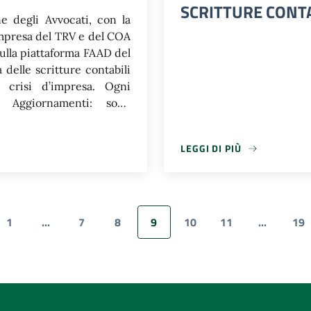
SCRITTURE CONTAB
ne degli Avvocati, con la
Impresa del TRV e del COA
sulla piattaforma FAAD del
 delle scritture contabili
 crisi d’impresa. Ogni
a. Aggiornamenti: sono
ento, le slide predisposte
pubblicate, nella pagina
LEGGI DI PIÙ
ste dall’avvocato Fransceo
LEGGI DI PIÙ
a al primo evento, le slide
1
...
7
8
9
10
11
...
19
a precedente