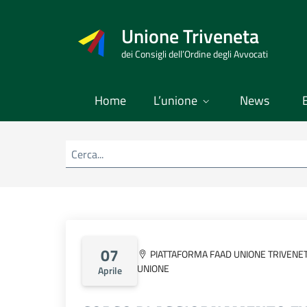
Vai
al
Unione Triveneta
contenuto
dei Consigli dell’Ordine degli Avvocati
Home
L’unione
News
Cerca nel sito
07
PIATTAFORMA FAAD UNIONE TRIVENE
UNIONE
Aprile