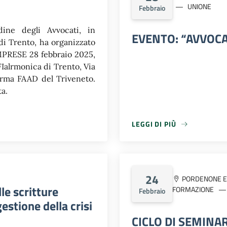
Scuola Superiore della M
UNIONE
Febbraio
e del Consiglio Nazio
informativci quali pop
dine degli Avvocati, in
EVENTO: “AVVOCA
collegamenti e che ric
di Trento, ha organizzato
cancellare il pop up o ri
IMPRESE 28 febbraio 2025,
oggetto i temi trattati. L
FIalrmonica di Trento, Via
previsti dal Regolament
forma FAAD del Triveneto.
partecipazione finali
ta.
requisiti per l’iscrizion
allegato la locandina del 
LEGGI DI PIÙ
LEGGI DI PIÙ
24
PORDENONE E 
lle scritture
FORMAZIONE
Febbraio
gestione della crisi
CICLO DI SEMINA