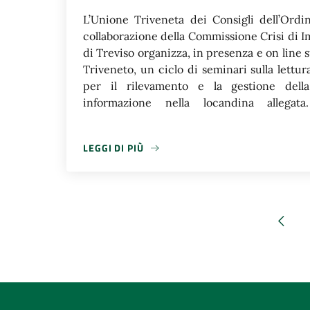
L’Unione Triveneta dei Consigli dell’Ordi
collaborazione della Commissione Crisi di 
di Treviso organizza, in presenza e on line 
Triveneto, un ciclo di seminari sulla lettura
per il rilevamento e la gestione della
informazione nella locandina allegat
pubblicate, nella pagina relativa al primo ev
dalla dottoressa Marilena Segnana; sono 
LEGGI DI PIÙ
relativa al secondo evento, le slide predispo
LEGGI DI PIÙ
Rodelli; sono pubblicate, nella pagina relativ
predisposte dal dottor Pascolin.
Pagin