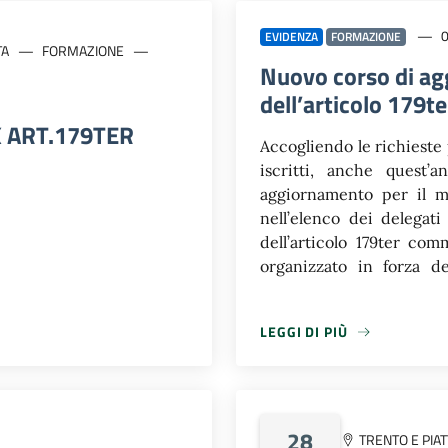
EVIDENZA
FORMAZIONE
TA
FORMAZIONE
Nuovo corso di ag
dell’articolo 179t
 ART.179TER
Accogliendo le richieste 
iscritti, anche quest’
aggiornamento per il ma
nell’elenco dei delegati
dell’articolo 179ter com
organizzato in forza de
Presidente del CNF di 
verificato “che, dall’es
LEGGI DI PIÙ
dei relatori coinvolti, è 
LEGGI DI PIÙ
corrispondenti alle indi
Superiore della Magistratu
studio da quattro ore
partecipazione sarà veri
28
TRENTO E PIA