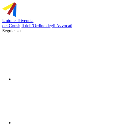
Vai
al
contenuto
Unione Triveneta
dei Consigli dell’Ordine degli Avvocati
Seguici su