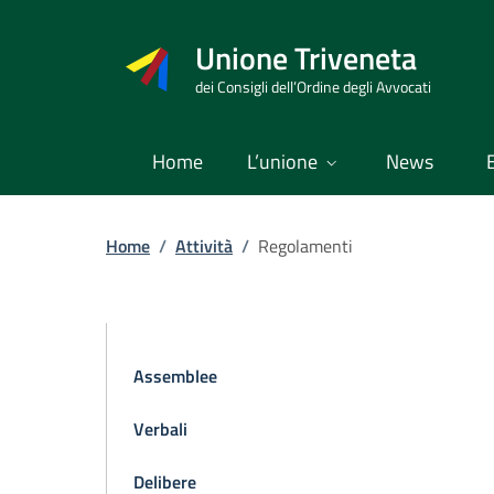
Vai
al
Unione Triveneta
contenuto
dei Consigli dell’Ordine degli Avvocati
Home
L’unione
News
Home
/
Attività
/
Regolamenti
Assemblee
Verbali
Delibere