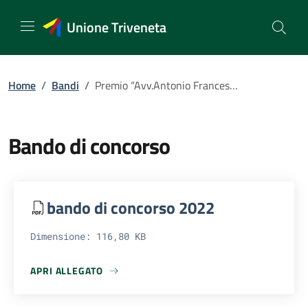
Vai
al
Unione Triveneta
contenuto
Home
/
Bandi
/
Premio “Avv.Antonio Francesco Rosa 2022”
Bando di concorso
bando di concorso 2022
Dimensione: 116,80 KB
APRI ALLEGATO
APRI ALLEGATO BANDO DI CONCORSO 2022