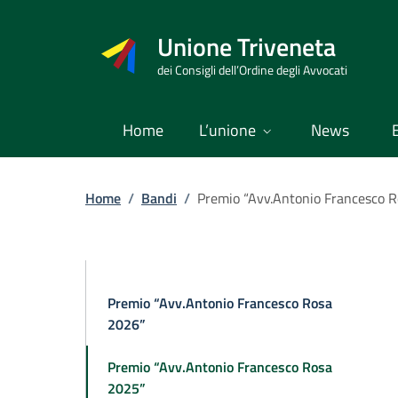
Vai
al
Unione Triveneta
contenuto
dei Consigli dell’Ordine degli Avvocati
Home
L’unione
News
Home
/
Bandi
/
Premio “Avv.Antonio Francesco 
Premio “Avv.Antonio Francesco Rosa
2026”
Premio “Avv.Antonio Francesco Rosa
2025”