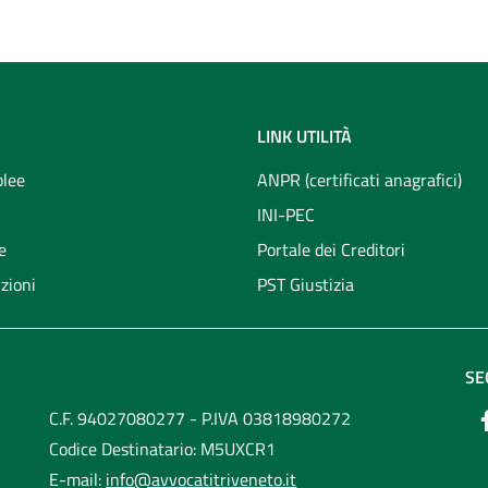
LINK UTILITÀ
lee
ANPR (certificati anagrafici)
INI-PEC
e
Portale dei Creditori
zioni
PST Giustizia
SE
C.F. 94027080277 - P.IVA 03818980272
Codice Destinatario: M5UXCR1
E-mail:
info@avvocatitriveneto.it