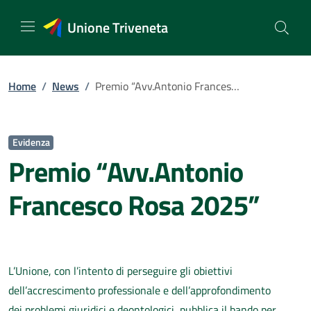
Vai
al
Unione Triveneta
contenuto
Home
/
News
/
Premio “Avv.Antonio Francesco Rosa 2025”
Evidenza
Premio “Avv.Antonio
Francesco Rosa 2025”
L’Unione, con l’intento di perseguire gli obiettivi
dell’accrescimento professionale e dell’approfondimento
dei problemi giuridici e deontologici, pubblica il bando per