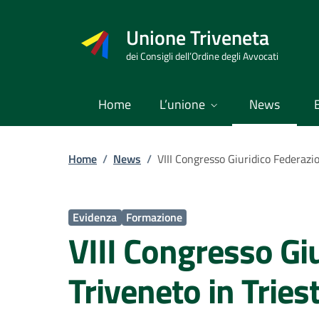
Vai
al
Unione Triveneta
contenuto
dei Consigli dell’Ordine degli Avvocati
Home
L’unione
News
Home
/
News
/
Evidenza
Formazione
VIII Congresso Giu
Triveneto in Trie