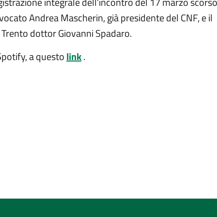
gistrazione integrale dell’incontro del 17 marzo scorso
avvocato Andrea Mascherin, già presidente del CNF, e il
i Trento dottor Giovanni Spadaro.
Spotify, a questo
link
.