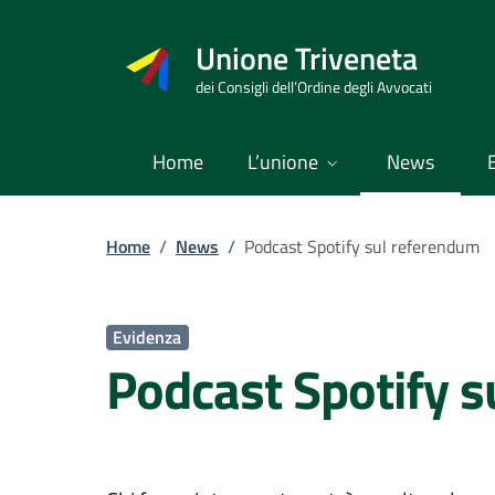
Vai
al
Unione Triveneta
contenuto
dei Consigli dell’Ordine degli Avvocati
Home
L’unione
News
Home
/
News
/
Podcast Spotify sul referendum
Evidenza
Podcast Spotify 