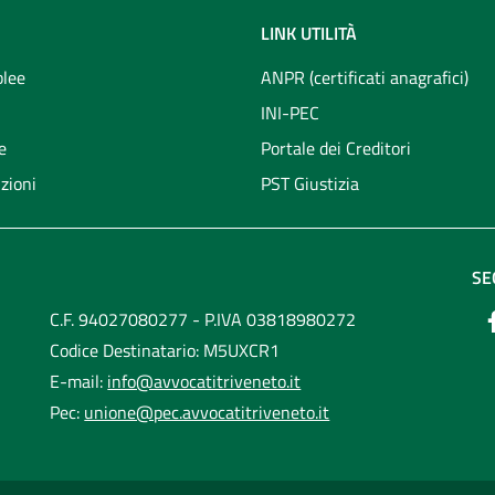
LINK UTILITÀ
lee
ANPR (certificati anagrafici)
INI-PEC
e
Portale dei Creditori
zioni
PST Giustizia
SE
C.F. 94027080277 - P.IVA 03818980272
Codice Destinatario: M5UXCR1
E-mail:
info@avvocatitriveneto.it
Pec:
unione@pec.avvocatitriveneto.it