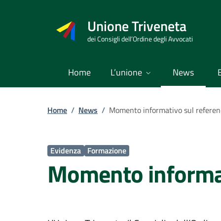
Vai
al
Unione Triveneta
contenuto
dei Consigli dell’Ordine degli Avvocati
Home
L’unione
News
Home
/
News
/
Momento informativo sul refere
Evidenza
Formazione
Momento informa