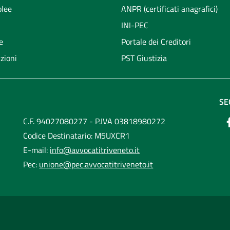
lee
ANPR (certificati anagrafici)
INI-PEC
e
Portale dei Creditori
zioni
PST Giustizia
SE
C.F. 94027080277 - P.IVA 03818980272
Codice Destinatario: M5UXCR1
E-mail:
info@avvocatitriveneto.it
Pec:
unione@pec.avvocatitriveneto.it