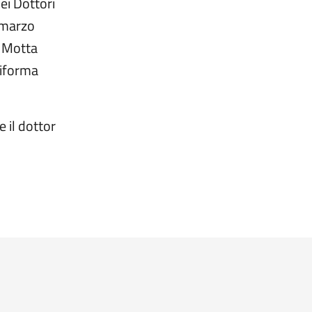
ei Dottori
 marzo
a Motta
riforma
 il dottor