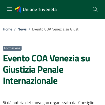
Vai
al
Unione Triveneta
contenuto
Home
/
News
/
Evento COA Venezia su Giustizia Penale Internazionale
Formazione
Evento COA Venezia su
Giustizia Penale
Internazionale
Si dà notizia del convegno organizzato dal Consiglio