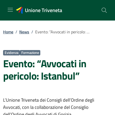
Vai
al
Unione Triveneta
contenuto
Home
/
News
/
Evento: “Avvocati in pericolo: Istanbul”
Evidenza
Formazione
Evento: “Avvocati in
pericolo: Istanbul”
L’Unione Triveneta dei Consigli dell’Ordine degli
Avvocati, con la collaborazione del Consiglio
dell’Ordine degli Avvocati di Gorizia,