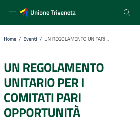
Vai
al
Unione Triveneta
contenuto
Home
/
Eventi
/
UN REGOLAMENTO UNITARIO PER I COMITATI PARI OPPORTUNITÀ
UN REGOLAMENTO
UNITARIO PER I
COMITATI PARI
OPPORTUNITÀ