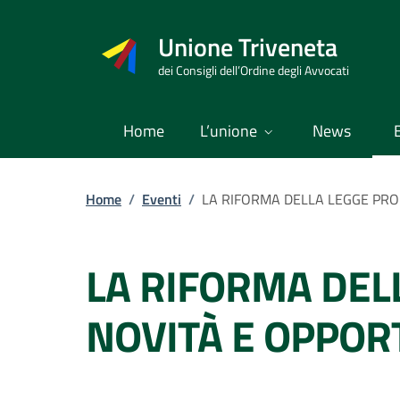
Vai
al
Unione Triveneta
contenuto
dei Consigli dell’Ordine degli Avvocati
Home
L’unione
News
Home
/
Eventi
/
LA RIFORMA DELLA LEGGE PRO
LA RIFORMA DEL
NOVITÀ E OPPOR