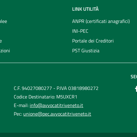
LINK UTILITÀ
lee
ANPR (certificati anagrafici)
INI-PEC
e
Portale dei Creditori
zioni
PST Giustizia
SE
C.F. 94027080277 - P.IVA 03818980272
Codice Destinatario: M5UXCR1
E-mail:
info@avvocatitriveneto.it
Pec:
unione@pec.avvocatitriveneto.it