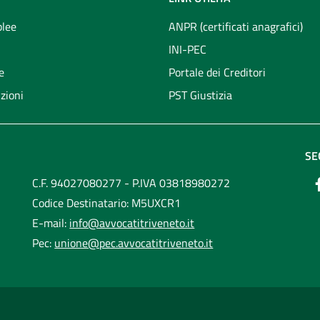
lee
ANPR (certificati anagrafici)
INI-PEC
e
Portale dei Creditori
zioni
PST Giustizia
SE
C.F. 94027080277 - P.IVA 03818980272
Codice Destinatario: M5UXCR1
E-mail:
info@avvocatitriveneto.it
Pec:
unione@pec.avvocatitriveneto.it