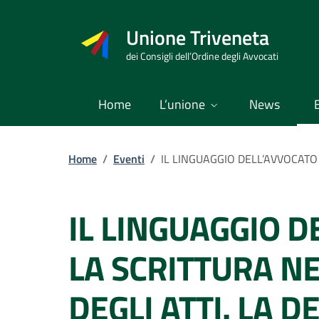
Vai
al
Unione Triveneta
contenuto
dei Consigli dell’Ordine degli Avvocati
Home
L’unione
News
Home
/
Eventi
/
IL LINGUAGGIO D
LA SCRITTURA NE
DEGLI ATTI. LA 