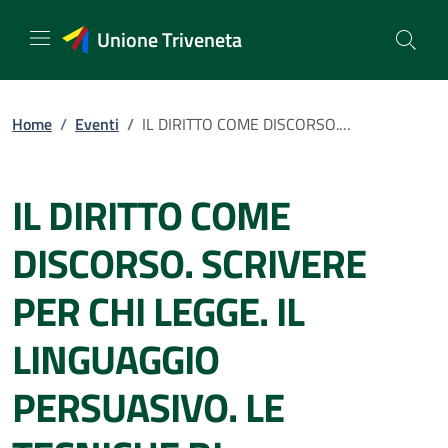
Vai
al
Unione Triveneta
contenuto
Home
/
Eventi
/
IL DIRITTO COME DISCORSO. SCRIVERE PER CHI LEGGE. IL LINGUAGGIO PERSUASIVO. LE TECNICHE DI ARGOMENTAZIONE FORENSE: INFORMARE, DIMOSTRARE, CONTRADDIRE. SCRIVERE PER LA PROPRIA PARTE (LIMITI, ANCHE DEONTOLOGICI). LA SCRITTURA DELLE SENTENZE; A CHI SCRIVE IL GIUDICE?
IL DIRITTO COME
DISCORSO. SCRIVERE
PER CHI LEGGE. IL
LINGUAGGIO
PERSUASIVO. LE