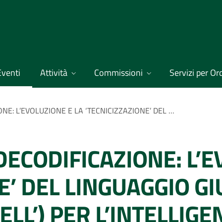
Eventi
Attività
Commissioni
Servizi per Ordi
DAI CODICI ALLA DECODIFICAZIONE: L’EVOLUZIONE E LA ‘TECNICIZZAZIONE’ DEL LINGUAGGIO GIURIDICO. VERSO IL LINGUAGGIO (DELL’) PER L’INTELLIGENZA ARTIFICIALE. IL LINGUAGGIO DI GENERE NELLE NORME GIURIDICHE E NELLE SENTENZE: IL LINGUAGGIO E LA TUTELA DEI DIRITTI. IL LINGUAGGIO GIURIDICO NEI MEDIA E NELLA POLITICA. LA COMUNICAZIONE.
 DECODIFICAZIONE: L’
E’ DEL LINGUAGGIO GI
ELL’) PER L’INTELLIGE