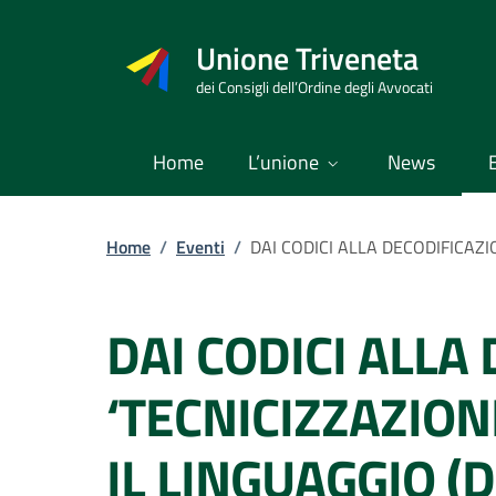
Vai
al
Unione Triveneta
contenuto
dei Consigli dell’Ordine degli Avvocati
Home
L’unione
News
Home
/
Eventi
/
DAI CODICI ALLA
‘TECNICIZZAZION
IL LINGUAGGIO (D