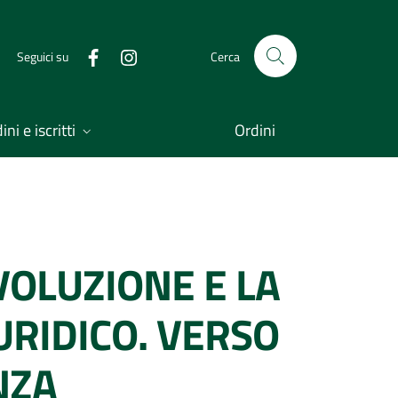
Seguici su
Cerca
ni e iscritti
Ordini
EVOLUZIONE E LA
URIDICO. VERSO
NZA