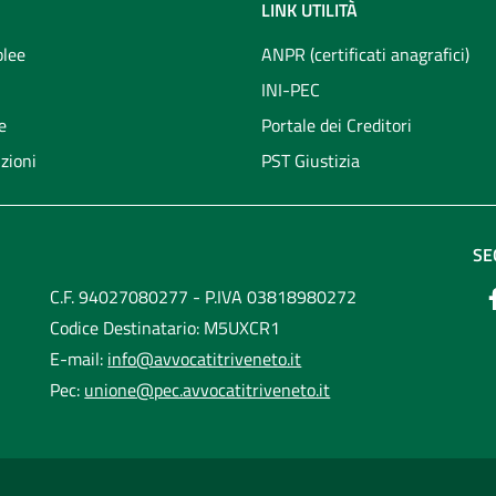
LINK UTILITÀ
lee
ANPR (certificati anagrafici)
INI-PEC
e
Portale dei Creditori
zioni
PST Giustizia
SE
C.F. 94027080277 - P.IVA 03818980272
Codice Destinatario: M5UXCR1
E-mail:
info@avvocatitriveneto.it
Pec:
unione@pec.avvocatitriveneto.it