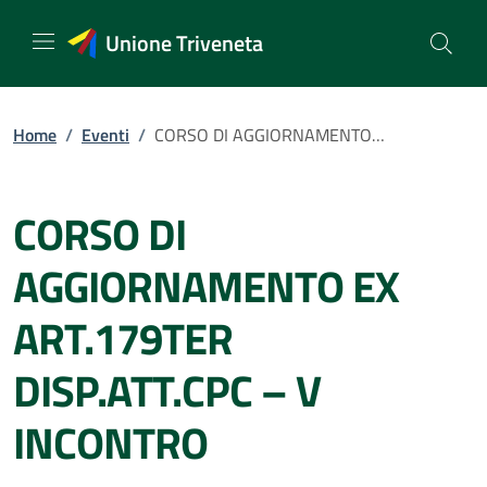
Vai
al
Unione Triveneta
contenuto
Home
/
Eventi
/
CORSO DI AGGIORNAMENTO EX ART.179TER DISP.ATT.CPC – V INCONTRO
CORSO DI
AGGIORNAMENTO EX
ART.179TER
DISP.ATT.CPC – V
INCONTRO