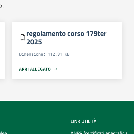
o.
regolamento corso 179ter
2025
Dimensione: 112,31 KB
APRI ALLEGATO
APRI ALLEGATO REGOLAMENTO CORSO 179TER 2025
LINK UTILITÀ
lee
ANPR (certificati anagrafici)