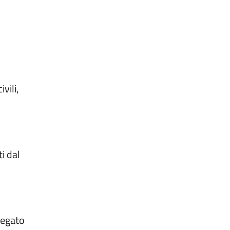
vili,
ti dal
legato