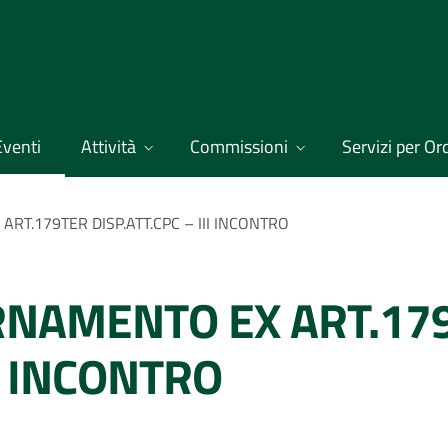
Eventi
Attività
Commissioni
Servizi per Ordi
RT.179TER DISP.ATT.CPC – III INCONTRO
RNAMENTO EX ART.17
II INCONTRO