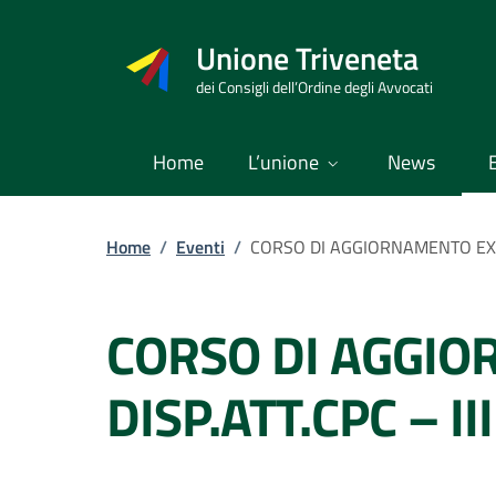
Vai
al
Unione Triveneta
contenuto
dei Consigli dell’Ordine degli Avvocati
Home
L’unione
News
Home
/
Eventi
/
CORSO DI AGGIORNAMENTO EX A
CORSO DI AGGIO
DISP.ATT.CPC – I