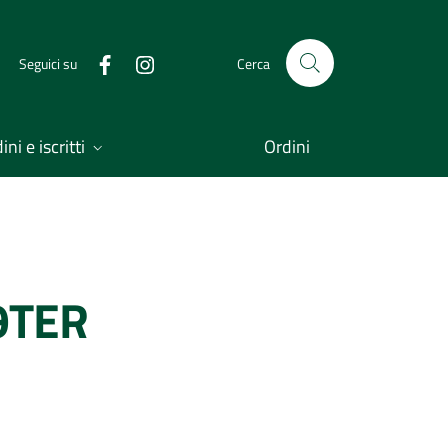
Seguici su
Cerca
ni e iscritti
Ordini
9TER