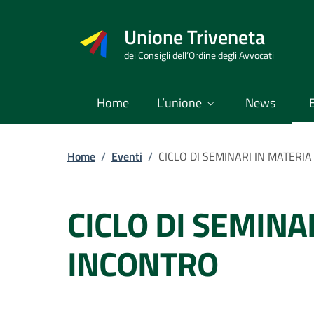
Vai
al
Unione Triveneta
contenuto
dei Consigli dell’Ordine degli Avvocati
Home
L’unione
News
Home
/
Eventi
/
CICLO DI SEMINARI IN MATERI
CICLO DI SEMINA
INCONTRO