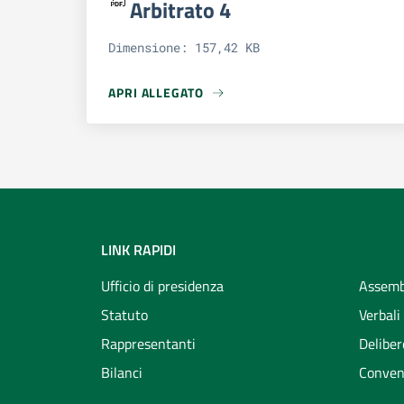
Arbitrato 4
Dimensione: 157,42 KB
APRI ALLEGATO
APRI ALLEGATO LOCANDINA SEMINARI ARBITRA
LINK RAPIDI
Ufficio di presidenza
Assemb
Statuto
Verbali
Rappresentanti
Deliber
Bilanci
Conven