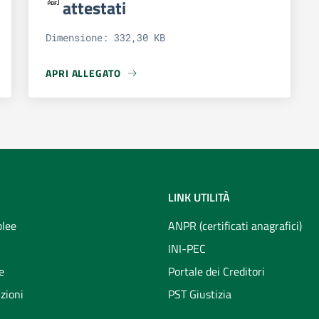
attestati
Dimensione: 332,30 KB
APRI ALLEGATO
TO 4
APRI ALLEGATO ISTRUZIONI DOWNLOAD ATTESTATI
LINK UTILITÀ
lee
ANPR (certificati anagrafici)
INI-PEC
e
Portale dei Creditori
zioni
PST Giustizia