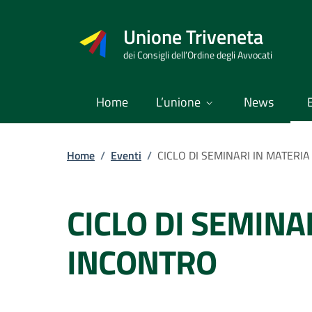
Vai
al
Unione Triveneta
contenuto
dei Consigli dell’Ordine degli Avvocati
Home
L’unione
News
Home
/
Eventi
/
CICLO DI SEMINARI IN MATERIA
CICLO DI SEMINA
INCONTRO