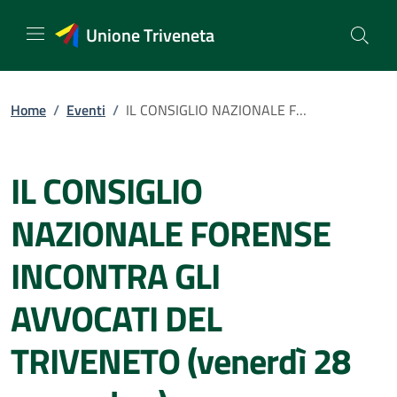
Vai
al
Unione Triveneta
contenuto
Home
/
Eventi
/
IL CONSIGLIO NAZIONALE FORENSE INCONTRA GLI AVVOCATI DEL TRIVENETO (venerdì 28 novembre)
IL CONSIGLIO
NAZIONALE FORENSE
INCONTRA GLI
AVVOCATI DEL
TRIVENETO (venerdì 28